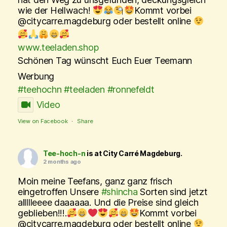
wie der Hellwach!
Kommt vorbei
@citycarre.magdeburg oder bestellt online
www.teeladen.shop
Schönen Tag wünscht Euch Euer Teemann
Werbung
#teehochn
#teeladen
#ronnefeldt
Video
View on Facebook
·
Share
Tee-hoch-n
is at City Carré Magdeburg.
2 months ago
Moin meine Teefans, ganz ganz frisch
eingetroffen Unsere
#shincha
Sorten sind jetzt
allllleeee daaaaaa. Und die Preise sind gleich
geblieben!!!.
Kommt vorbei
@citycarre.magdeburg oder bestellt online