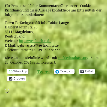
Für Fragen und/oder Kommentare über unsere Cookie-
Richtlinien und diese Aussage kontaktiere uns bitte mittels der
folgenden Kontaktdaten:
Tee^n Teefachgeschäft Inh. Tobias Lange
Halberstädter Str. 90
39112 Magdeburg
Deutschland
Website:
https://tee-hoch-n.de
E-Mail:
webmaster@
tee-hoch-n.de
Telefonnummer: +49 391 63668777
Diese Cookie-Richtlinie wurde mit
cookiedatabase.org
am
27. Oktober 2024 synchronisiert.
Tweet
WhatsApp
Telegram
E-Mail
Drucken
Wird
geladen …