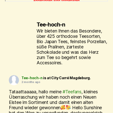
Tee-hoch-n
Wir bieten Ihnen das Besondere,
über 425 orthodoxe Teesorten,
Bio Japan Tees, feinstes Porzellan,
süße Pralinen, zarteste
Schokolade und was das Herz
zum Tee so begehrt sowie
Accessoires.
Tee-hoch-n
is at City Carré Magdeburg.
2 months ago
Tataattaaaaa, hallo meine
#Teefans
, kleines
Überraschung wir haben noch einen Neuen
Eistee im Sortiment und damit einen alten
Freund wieder gewonnen
Hello Sunshine
hat den Weg zu unsgefunden, deckungsgleich