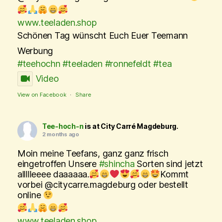
www.teeladen.shop
Schönen Tag wünscht Euch Euer Teemann
Werbung
#teehochn
#teeladen
#ronnefeldt
#tea
Video
View on Facebook
·
Share
Tee-hoch-n
is at City Carré Magdeburg.
2 months ago
Moin meine Teefans, ganz ganz frisch
eingetroffen Unsere
#shincha
Sorten sind jetzt
allllleeee daaaaaa.
Kommt
vorbei @citycarre.magdeburg oder bestellt
online
www.teeladen.shop