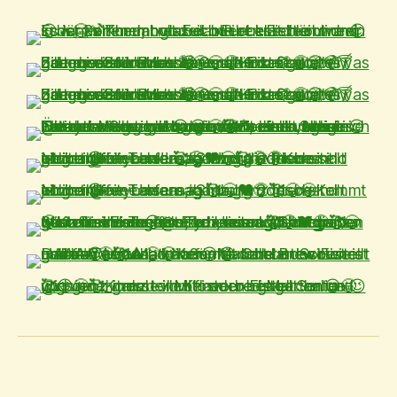
© 2026
Tee-hoch-n –
Nach oben
↑
Teefachgeschäft – Teehaus