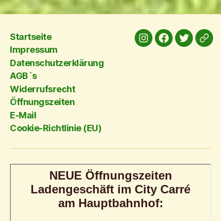
Startseite
Instagram
Facebook
twitter
yelp
Impressum
Datenschutzerklärung
AGB´s
Widerrufsrecht
Öffnungszeiten
E-Mail
Cookie-Richtlinie (EU)