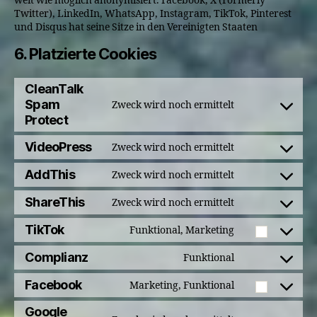
weit wie möglich anonymisiert. Facebook, X (Formerly
Twitter), LinkedIn, WhatsApp, Instagram, TikTok, Pinterest
und Disqus hat seine Sitze in den Vereinigten Staaten
6. Platzierte Cookies
CleanTalk
Spam
Zweck wird noch ermittelt
Consent
Protect
to
service
VideoPress
Zweck wird noch ermittelt
Consent
cleantalk-
to
AddThis
Zweck wird noch ermittelt
spam-
Consent
service
protect
to
ShareThis
Zweck wird noch ermittelt
videopress
Consent
service
to
TikTok
Funktional, Marketing
addthis
Consent
service
to
Complianz
Funktional
sharethis
Consent
service
to
Facebook
Marketing, Funktional
tiktok
Consent
service
to
Google
complianz