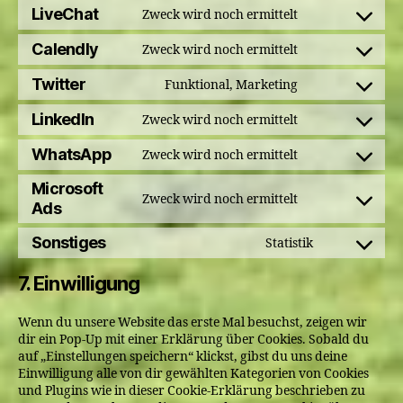
to
LiveChat
Zweck wird noch ermittelt
dailymotion
Consent
service
to
Calendly
Zweck wird noch ermittelt
paypal
Consent
service
to
Twitter
Funktional, Marketing
livechat
Consent
service
to
LinkedIn
Zweck wird noch ermittelt
calendly
Consent
service
to
WhatsApp
Zweck wird noch ermittelt
twitter
Consent
service
to
Microsoft
linkedin
Zweck wird noch ermittelt
service
Consent
Ads
whatsapp
to
Sonstiges
Statistik
service
Consent
microsoft-
to
7. Einwilligung
ads
service
sonstiges
Wenn du unsere Website das erste Mal besuchst, zeigen wir
dir ein Pop-Up mit einer Erklärung über Cookies. Sobald du
auf „Einstellungen speichern“ klickst, gibst du uns deine
Einwilligung alle von dir gewählten Kategorien von Cookies
und Plugins wie in dieser Cookie-Erklärung beschrieben zu