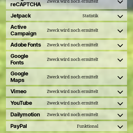
Zweck wird noch ermittelt
service
Consent
reCAPTCHA
facebook
to
Jetpack
Statistik
service
Consent
google-
to
Active
Zweck wird noch ermittelt
recaptcha
service
Consent
Campaign
jetpack
to
Adobe Fonts
Zweck wird noch ermittelt
service
Consent
active-
to
Google
Zweck wird noch ermittelt
campaign
service
Consent
Fonts
adobe-
to
Google
fonts
service
Zweck wird noch ermittelt
Consent
Maps
google-
to
fonts
Vimeo
Zweck wird noch ermittelt
service
Consent
google-
to
YouTube
Zweck wird noch ermittelt
Consent
maps
service
to
Dailymotion
Zweck wird noch ermittelt
vimeo
Consent
service
to
PayPal
Funktional
youtube
Consent
service