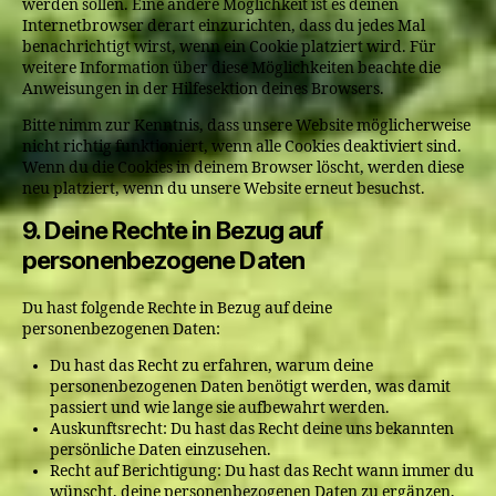
werden sollen. Eine andere Möglichkeit ist es deinen
Internetbrowser derart einzurichten, dass du jedes Mal
benachrichtigt wirst, wenn ein Cookie platziert wird. Für
weitere Information über diese Möglichkeiten beachte die
Anweisungen in der Hilfesektion deines Browsers.
Bitte nimm zur Kenntnis, dass unsere Website möglicherweise
nicht richtig funktioniert, wenn alle Cookies deaktiviert sind.
Wenn du die Cookies in deinem Browser löscht, werden diese
neu platziert, wenn du unsere Website erneut besuchst.
9. Deine Rechte in Bezug auf
personenbezogene Daten
Du hast folgende Rechte in Bezug auf deine
personenbezogenen Daten:
Du hast das Recht zu erfahren, warum deine
personenbezogenen Daten benötigt werden, was damit
passiert und wie lange sie aufbewahrt werden.
Auskunftsrecht: Du hast das Recht deine uns bekannten
persönliche Daten einzusehen.
Recht auf Berichtigung: Du hast das Recht wann immer du
wünscht, deine personenbezogenen Daten zu ergänzen,