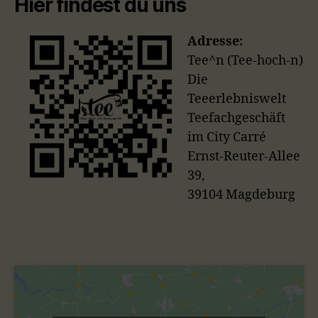
Hier findest du uns
Adresse:
Tee^n (Tee-hoch-n)
Die
Teeerlebniswelt
Teefachgeschäft
im City Carré
Ernst-Reuter-Allee
39,
39104 Magdeburg