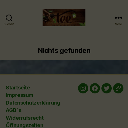
Suchen
Menü
Tee-
hoch-
n
-
Nichts gefunden
Teefachgeschäft
-
Teehaus
Startseite
Instagram
Facebook
twitter
yelp
Impressum
Datenschutzerklärung
AGB´s
Widerrufsrecht
Öffnungszeiten