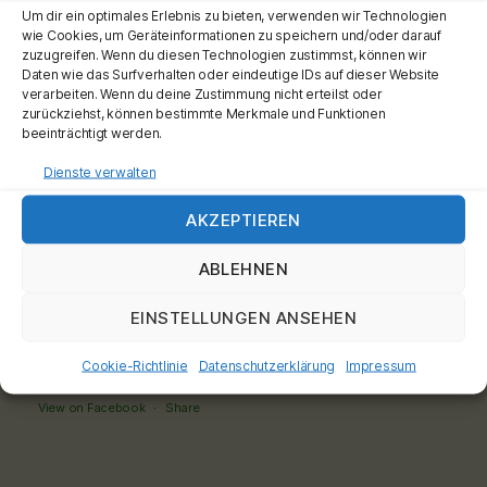
Um dir ein optimales Erlebnis zu bieten, verwenden wir Technologien
wie Cookies, um Geräteinformationen zu speichern und/oder darauf
Tee-hoch-n
is at City Carré Magdeburg.
zuzugreifen. Wenn du diesen Technologien zustimmst, können wir
2 months ago
Daten wie das Surfverhalten oder eindeutige IDs auf dieser Website
verarbeiten. Wenn du deine Zustimmung nicht erteilst oder
Moin meine Teefans, ganz ganz frisch
zurückziehst, können bestimmte Merkmale und Funktionen
eingetroffen Unsere
#shincha
Sorten sind jetzt
beeinträchtigt werden.
allllleeee daaaaaa.
Kommt
vorbei @citycarre.magdeburg oder bestellt
Dienste verwalten
online
AKZEPTIEREN
www.teeladen.shop
ABLEHNEN
Schönen Tag wünscht Euch Euer Teemann
Werbung
EINSTELLUNGEN ANSEHEN
#teehochn
#teeladen
#ronnefeldt
#tea
Cookie-Richtlinie
Datenschutzerklärung
Impressum
Video
View on Facebook
·
Share