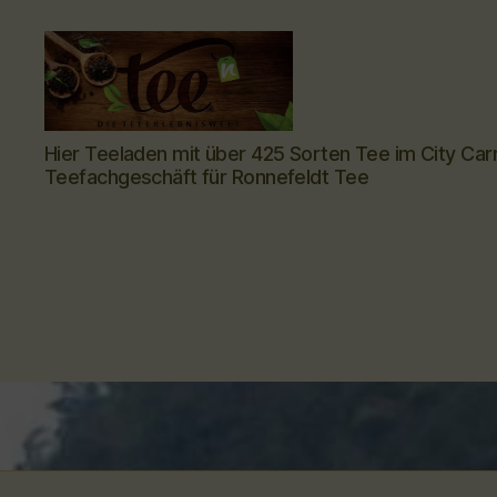
Tee-
Hier Teeladen mit über 425 Sorten Tee im City Car
hoch-
Teefachgeschäft für Ronnefeldt Tee
n
-
Teefachgeschäft
-
Teehaus