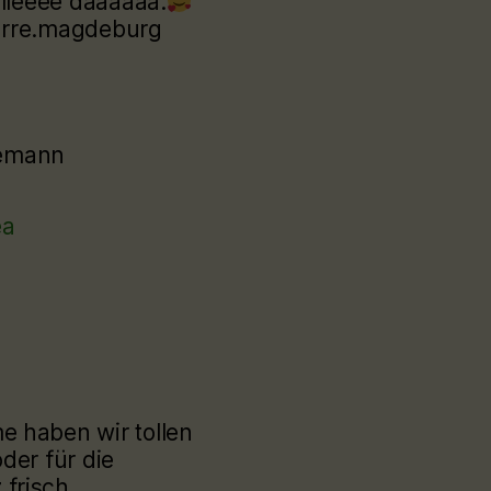
lllleeee daaaaaa.
arre.magdeburg
eemann
ea
e haben wir tollen
der für die
 frisch