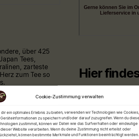
ondere, über 425
 Japan Tees,
ralinen, zarteste
Hier finde
Herz zum Tee so
s.
Cookie-Zustimmung verwalten
dir ein optimales Erlebnis zu bieten, verwenden wir Technologien wie Cookies
kleines
Geräteinformationen zu speichern und/oder darauf zuzugreifen. Wenn du dies
hnologien zustimmst, können wir Daten wie das Surfverhalten oder eindeutige 
 Neuen Eistee im
 dieser Website verarbeiten. Wenn du deine Zustimmung nicht erteilst oder
und wieder
ückziehst, können bestimmte Merkmale und Funktionen beeinträchtigt werden.