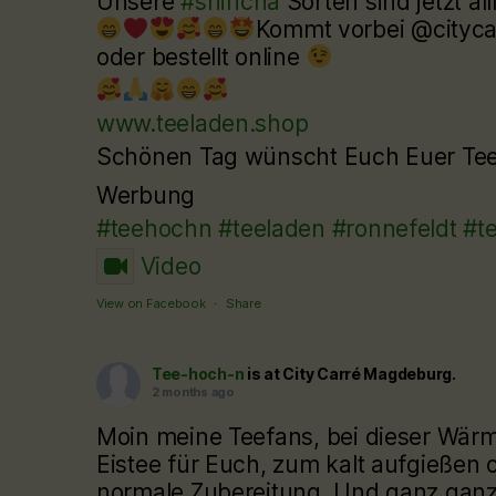
Unsere
#shincha
Sorten sind jetzt al
Kommt vorbei @cityc
oder bestellt online
www.teeladen.shop
Schönen Tag wünscht Euch Euer T
Werbung
#teehochn
#teeladen
#ronnefeldt
#t
Video
View on Facebook
·
Share
Tee-hoch-n
is at City Carré Magdeburg.
2 months ago
Moin meine Teefans, bei dieser Wärm
Eistee für Euch, zum kalt aufgießen o
normale Zubereitung. Und ganz ganz