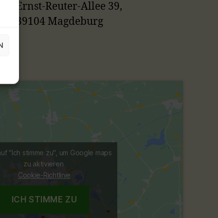
Ernst-Reuter-Allee 39,
39104 Magdeburg
N
auf "Ich stimme zu", um Google maps
zu aktivieren
Cookie-Richtlinie
ICH STIMME ZU