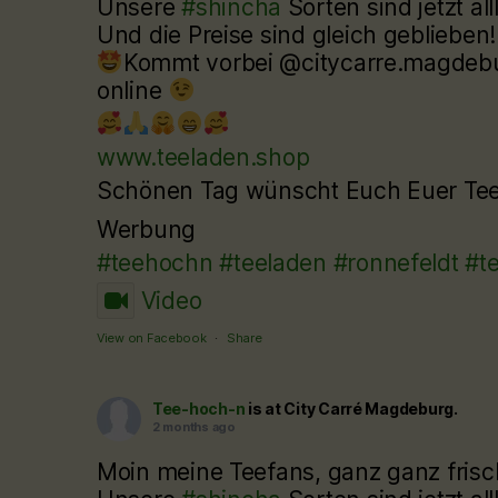
Unsere
#shincha
Sorten sind jetzt al
Und die Preise sind gleich geblieben!!
Kommt vorbei @citycarre.magdebur
online
www.teeladen.shop
Schönen Tag wünscht Euch Euer T
Werbung
#teehochn
#teeladen
#ronnefeldt
#t
Video
View on Facebook
·
Share
Tee-hoch-n
is at City Carré Magdeburg.
2 months ago
Moin meine Teefans, ganz ganz frisc