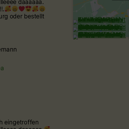
lllleeee daaaaaa.
!.
g oder bestellt
eemann
ea
h eingetroffen