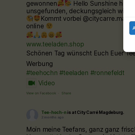
gewonnen
Hello Sunshine hat 
unsgefunden, deckungsgleich wie d
Kommt vorbei @citycarre.magdeb
online
www.teeladen.shop
Schönen Tag wünscht Euch Euer T
Werbung
#teehochn
#teeladen
#ronnefeldt
Video
View on Facebook
·
Share
Tee-hoch-n
is at City Carré Magdeburg.
2 months ago
Moin meine Teefans, ganz ganz frisc