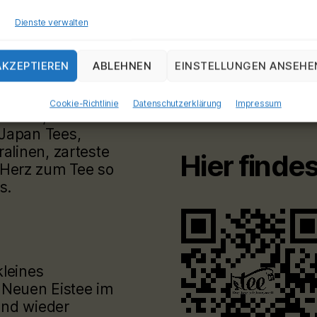
Dienste verwalten
AKZEPTIEREN
ABLEHNEN
EINSTELLUNGEN ANSEHE
Cookie-Richtlinie
Datenschutzerklärung
Impressum
ondere, über 425
 Japan Tees,
ralinen, zarteste
Hier finde
Herz zum Tee so
s.
kleines
 Neuen Eistee im
und wieder