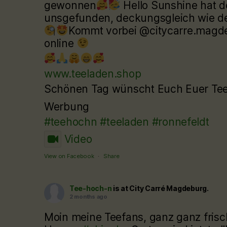
gewonnen
Hello Sunshine hat 
unsgefunden, deckungsgleich wie d
Kommt vorbei @citycarre.magdeb
online
www.teeladen.shop
Schönen Tag wünscht Euch Euer T
Werbung
#teehochn
#teeladen
#ronnefeldt
Video
View on Facebook
·
Share
Tee-hoch-n
is at City Carré Magdeburg.
2 months ago
Moin meine Teefans, ganz ganz frisc