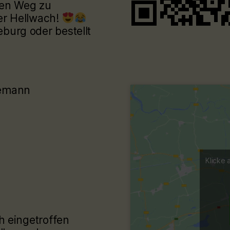
den Weg zu
er Hellwach!
urg oder bestellt
eemann
Klicke 
h eingetroffen