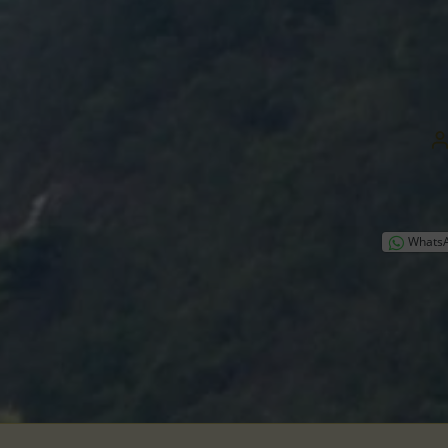
B
Whats