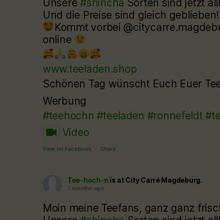
Unsere
#shincha
Sorten sind jetzt al
Und die Preise sind gleich geblieben!!
Kommt vorbei @citycarre.magdebur
online
www.teeladen.shop
Schönen Tag wünscht Euch Euer T
Werbung
#teehochn
#teeladen
#ronnefeldt
#t
Video
View on Facebook
·
Share
Tee-hoch-n
is at City Carré Magdeburg.
2 months ago
Moin meine Teefans, ganz ganz frisc