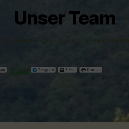
Unser Team
Von
Teehochn
25. Juli 2022
Keine Kommenta
eitragsautor
Veröffentlichungsdatum
Tweet
App
Telegram
E-Mail
Drucken