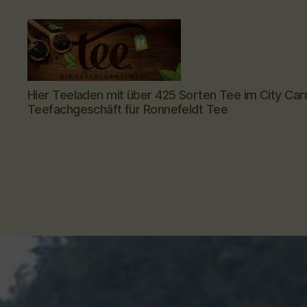
Tee-
Hier Teeladen mit über 425 Sorten Tee im City Car
hoch-
Teefachgeschäft für Ronnefeldt Tee
n
-
Teefachgeschäft
-
Teehaus