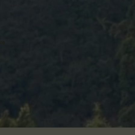
zu
re
Unser
Team