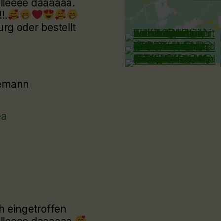
lllleeee daaaaaa.
!.
g oder bestellt
eemann
ea
h eingetroffen