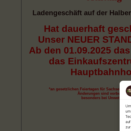
Um 
um 
Tec
auf
zur