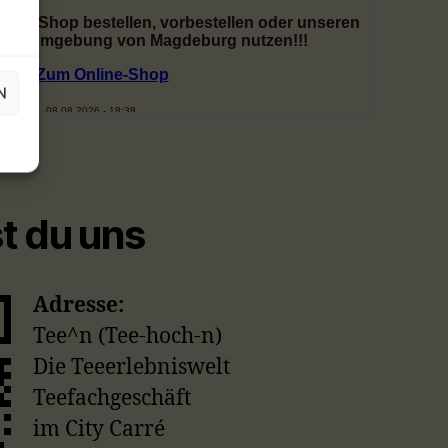
N
st du uns
Adresse:
Tee^n (Tee-hoch-n)
Die Teeerlebniswelt
Teefachgeschäft
im City Carré