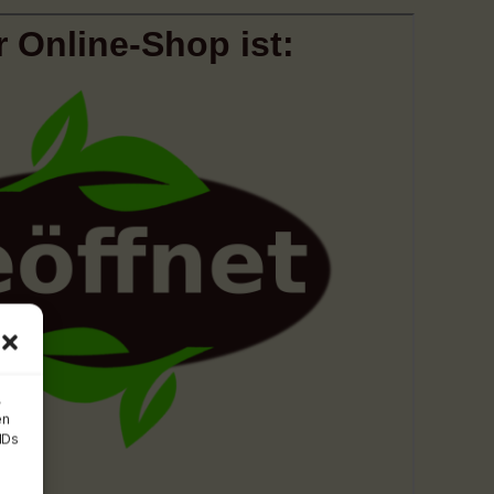
,
en
IDs