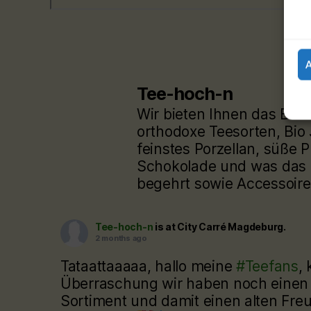
Tee-hoch-n
Wir bieten Ihnen das Bes
orthodoxe Teesorten, Bio
feinstes Porzellan, süße P
Schokolade und was das 
begehrt sowie Accessoire
Tee-hoch-n
is at City Carré Magdeburg.
2 months ago
Tataattaaaaa, hallo meine
#Teefans
, 
Überraschung wir haben noch einen
Sortiment und damit einen alten Fre