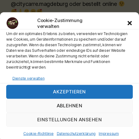
@citycarre.magdeburg oder bestellt online
www.teeladen.shop
Cookie-Zustimmung
verwalten
Schönen Tag wünscht Euch Euer Teemann
Um dir ein optimales Erlebnis zu bieten, verwenden wir Technologien
Werbung
wie Cookies, um Geräteinformationen zu speichern und/oder darauf
zuzugreifen. Wenn du diesen Technologien zustimmst, können wir
#teehochn
#teeladen
#ronnefeldt
Daten wie das Surfverhalten oder eindeutige IDs auf dieser Website
Video
verarbeiten. Wenn du deine Zustimmung nicht erteilst oder
zurückziehst, können bestimmte Merkmale und Funktionen
View on Facebook
·
Share
beeinträchtigt werden.
Dienste verwalten
Tee-hoch-n
is at City Carré Magdeburg.
2 months ago
AKZEPTIEREN
Moin meine Teefans, ganz ganz frisch
ABLEHNEN
eingetroffen Unsere
#shincha
Sorten sind jetzt
allllleeee daaaaaa. Und die Preise sind gleich
EINSTELLUNGEN ANSEHEN
geblieben!!!.
Kommt vorbei
@citycarre.magdeburg oder bestellt online
Cookie-Richtlinie
Datenschutzerklärung
Impressum