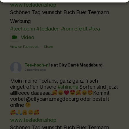
www.teeladen.shop
Schönen Tag wünscht Euch Euer Teemann
Werbung
#teehochn
#teeladen
#ronnefeldt
#tea
Video
View on Facebook
·
Share
Tee-hoch-n
is at City Carré Magdeburg.
2 months ago
Moin meine Teefans, ganz ganz frisch
eingetroffen Unsere
#shincha
Sorten sind jetzt
allllleeee daaaaaa.
Kommt
vorbei @citycarre.magdeburg oder bestellt
online
www.teeladen.shop
Schönen Tag wünscht Euch Euer Teemann