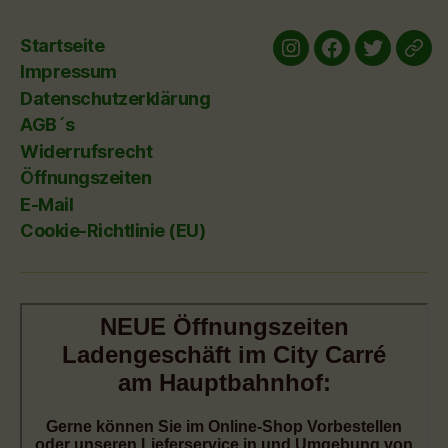
Startseite
Instagram
Facebook
twitter
yelp
Impressum
Datenschutzerklärung
AGB´s
Widerrufsrecht
Öffnungszeiten
E-Mail
Cookie-Richtlinie (EU)