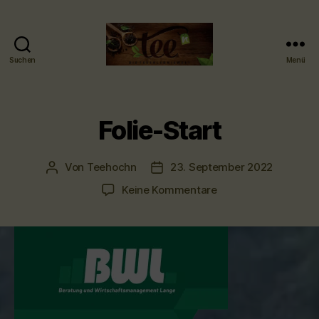
Suchen
Menü
Tee-
hoch-
n
-
Folie-Start
Teefachgeschäft
-
Teehaus
Von
Teehochn
23. September 2022
Beitragsautor
Veröffentlichungsdatum
zu
Keine Kommentare
Folie-
Start