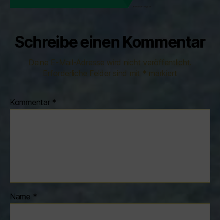
Schreibe einen Kommentar
Deine E-Mail-Adresse wird nicht veröffentlicht.
Erforderliche Felder sind mit
*
markiert
Kommentar
*
Name
*