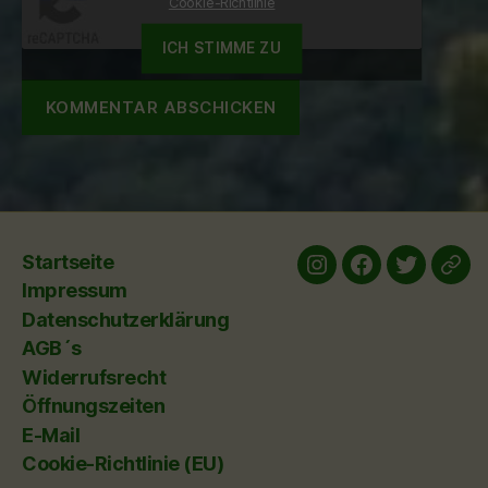
Cookie-Richtlinie
ICH STIMME ZU
Startseite
Instagram
Facebook
twitter
yelp
Impressum
Datenschutzerklärung
AGB´s
Widerrufsrecht
Öffnungszeiten
E-Mail
Cookie-Richtlinie (EU)