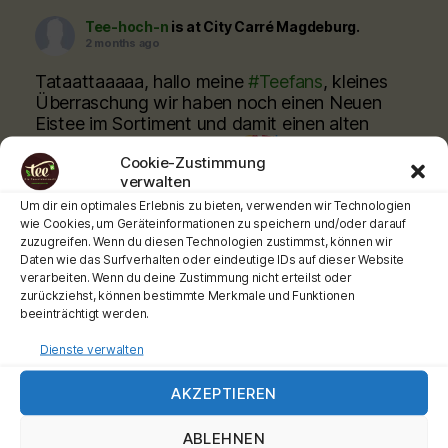
Tee-hoch-n
is at City Carré Magdeburg.
2 months ago
Tataattaaaaa, hallo meine
#Teefans
, kleines
Überraschung wir haben noch einen Neuen
Eistee im Sortiment und damit einen alten
Freund wieder gewonnen
Hello Sunshine
Cookie-Zustimmung
hat den Weg zu unsgefunden, deckungsgleich
verwalten
wie der Hellwach!
Kommt vorbei
@citycarre.magdeburg oder bestellt online
Um dir ein optimales Erlebnis zu bieten, verwenden wir Technologien
wie Cookies, um Geräteinformationen zu speichern und/oder darauf
zuzugreifen. Wenn du diesen Technologien zustimmst, können wir
www.teeladen.shop
Daten wie das Surfverhalten oder eindeutige IDs auf dieser Website
verarbeiten. Wenn du deine Zustimmung nicht erteilst oder
Schönen Tag wünscht Euch Euer Teemann
zurückziehst, können bestimmte Merkmale und Funktionen
beeinträchtigt werden.
Werbung
#teehochn
#teeladen
#ronnefeldt
Dienste verwalten
Video
AKZEPTIEREN
View on Facebook
·
Share
ABLEHNEN