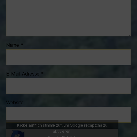
Name
*
E-Mail-Adresse
*
Website
Klicke auf "Ich stimme zu", um Google recaptcha zu
aktivieren