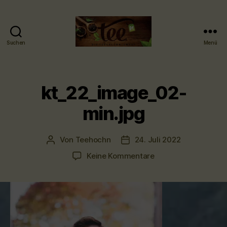
Suchen
Menü
Tee-
hoch-
n
-
kt_22_image_02-
Teefachgeschäft
-
min.jpg
Teehaus
Von
Teehochn
24. Juli 2022
Beitragsautor
Veröffentlichungsdatum
zu
Keine Kommentare
kt_22_image_02-
min.jpg