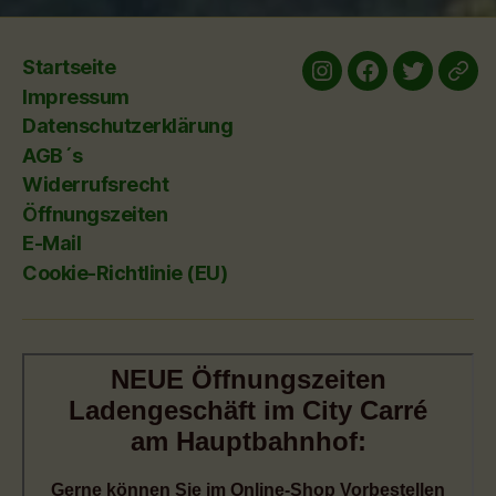
Startseite
Instagram
Facebook
twitter
yelp
Impressum
Datenschutzerklärung
AGB´s
Widerrufsrecht
Öffnungszeiten
E-Mail
Cookie-Richtlinie (EU)