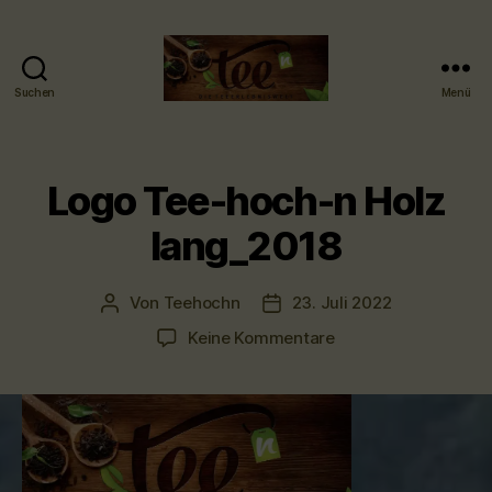
Suchen
Menü
Tee-
hoch-
n
-
Logo Tee-hoch-n Holz
Teefachgeschäft
-
lang_2018
Teehaus
Von
Teehochn
23. Juli 2022
Beitragsautor
Veröffentlichungsdatum
zu
Keine Kommentare
Logo
Tee-
hoch-
n
Holz
lang_2018