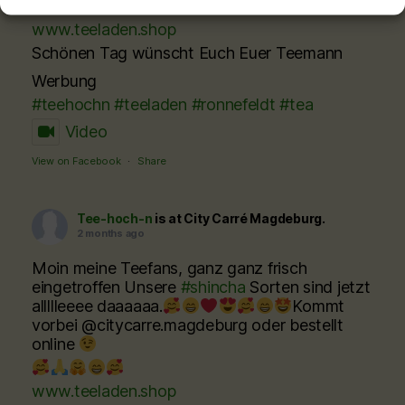
www.teeladen.shop
Schönen Tag wünscht Euch Euer Teemann
Werbung
#teehochn
#teeladen
#ronnefeldt
#tea
Video
View on Facebook
·
Share
Tee-hoch-n
is at City Carré Magdeburg.
2 months ago
Moin meine Teefans, ganz ganz frisch
eingetroffen Unsere
#shincha
Sorten sind jetzt
allllleeee daaaaaa.
Kommt
vorbei @citycarre.magdeburg oder bestellt
online
www.teeladen.shop