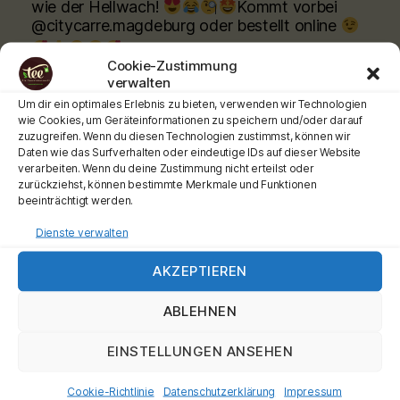
wie der Hellwach!
Kommt vorbei
@citycarre.magdeburg oder bestellt online
Cookie-Zustimmung
www.teeladen.shop
verwalten
Schönen Tag wünscht Euch Euer Teemann
Um dir ein optimales Erlebnis zu bieten, verwenden wir Technologien
wie Cookies, um Geräteinformationen zu speichern und/oder darauf
Werbung
zuzugreifen. Wenn du diesen Technologien zustimmst, können wir
#teehochn
#teeladen
#ronnefeldt
Daten wie das Surfverhalten oder eindeutige IDs auf dieser Website
verarbeiten. Wenn du deine Zustimmung nicht erteilst oder
Video
zurückziehst, können bestimmte Merkmale und Funktionen
beeinträchtigt werden.
View on Facebook
·
Share
Dienste verwalten
Tee-hoch-n
is at City Carré Magdeburg.
AKZEPTIEREN
2 months ago
Moin meine Teefans, ganz ganz frisch
ABLEHNEN
eingetroffen Unsere
#shincha
Sorten sind jetzt
allllleeee daaaaaa. Und die Preise sind gleich
EINSTELLUNGEN ANSEHEN
geblieben!!!.
Kommt vorbei
@citycarre.magdeburg oder bestellt online
Cookie-Richtlinie
Datenschutzerklärung
Impressum