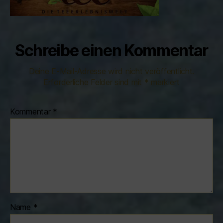
Schreibe einen Kommentar
Deine E-Mail-Adresse wird nicht veröffentlicht.
Erforderliche Felder sind mit
*
markiert
Kommentar
*
Name
*