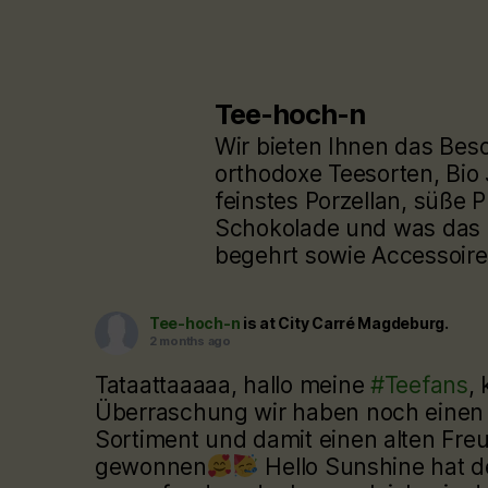
Tee-hoch-n
Wir bieten Ihnen das Bes
orthodoxe Teesorten, Bio
feinstes Porzellan, süße P
Schokolade und was das 
begehrt sowie Accessoire
Tee-hoch-n
is at City Carré Magdeburg.
2 months ago
Tataattaaaaa, hallo meine
#Teefans
, 
Überraschung wir haben noch einen
Sortiment und damit einen alten Fre
gewonnen
Hello Sunshine hat 