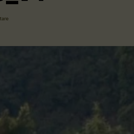
zu
tare
Morimoto_Bio_Teegarten_Miyazaki_2019_V1