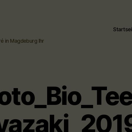
Startse
ré in Magdeburg Ihr
oto_Bio_Tee
yazaki_201