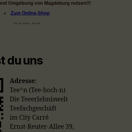
st du uns
Adresse:
Tee^n (Tee-hoch-n)
Die Teeerlebniswelt
Teefachgeschäft
im City Carré
Ernst-Reuter-Allee 39,