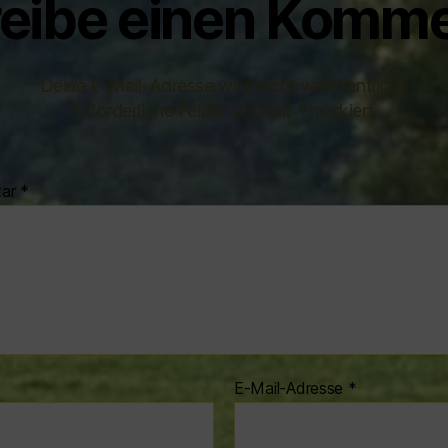
eibe einen Komme
Deine E-Mail-Adresse wird nicht veröffentlicht.
Erforderliche Felder sind mit
*
markiert
tar
*
E-Mail-Adresse
*