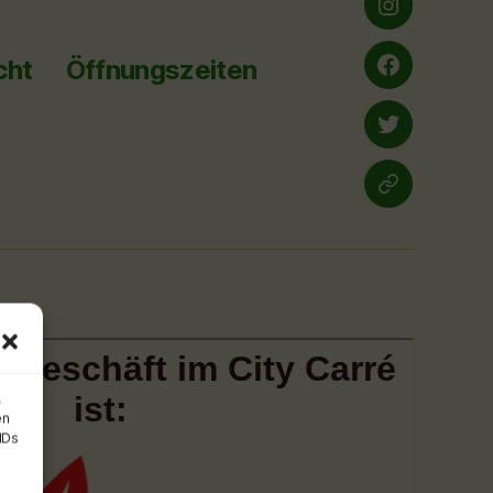
Instagram
cht
Öffnungszeiten
Facebook
twitter
yelp.de
,
en
IDs