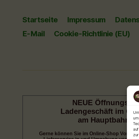
Startseite
Impressum
Datens
E-Mail
Cookie-Richtlinie (EU)
Um 
um 
Tec
auf
zur