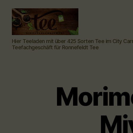
Tee-
Hier Teeladen mit über 425 Sorten Tee im City Car
hoch-
Teefachgeschäft für Ronnefeldt Tee
n
-
Teefachgeschäft
-
Teehaus
Morim
_Mi