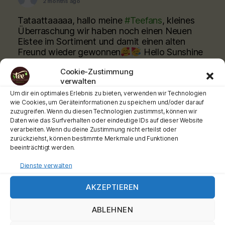
2 months ago
Tataattaaaaa, hallo meine
#Teefans
, kleines
Überraschung wir haben noch einen Neuen
Eistee im Sortiment und damit einen alten
Freund wieder gewonnen
Hello Sunshine
hat den Weg zu unsgefunden, deckungsgleich
Cookie-Zustimmung
wie der Hellwach!
Kommt vorbei
verwalten
@citycarre.magdeburg oder bestellt online
Um dir ein optimales Erlebnis zu bieten, verwenden wir Technologien
wie Cookies, um Geräteinformationen zu speichern und/oder darauf
www.teeladen.shop
zuzugreifen. Wenn du diesen Technologien zustimmst, können wir
Daten wie das Surfverhalten oder eindeutige IDs auf dieser Website
Schönen Tag wünscht Euch Euer Teemann
verarbeiten. Wenn du deine Zustimmung nicht erteilst oder
Werbung
zurückziehst, können bestimmte Merkmale und Funktionen
beeinträchtigt werden.
#teehochn
#teeladen
#ronnefeldt
Dienste verwalten
Video
View on Facebook
·
Share
AKZEPTIEREN
ABLEHNEN
Tee-hoch-n
is at City Carré Magdeburg.
2 months ago