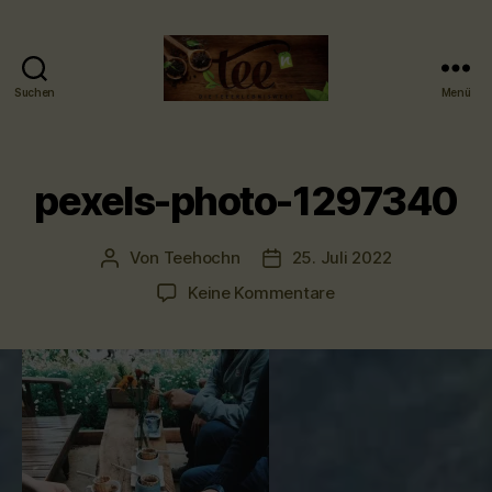
Suchen
Menü
Tee-
hoch-
n
-
pexels-photo-1297340
Teefachgeschäft
-
Teehaus
Von
Teehochn
25. Juli 2022
Beitragsautor
Veröffentlichungsdatum
zu
Keine Kommentare
pexels-
photo-
1297340