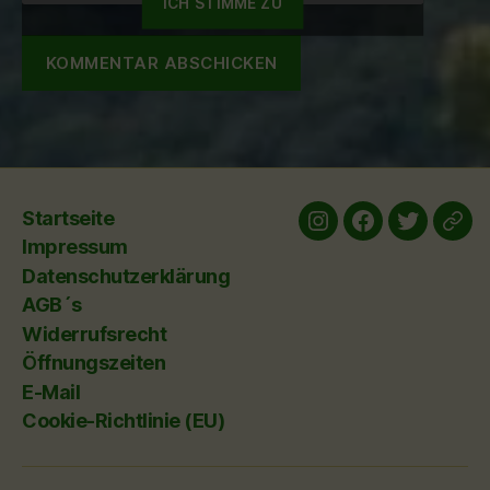
ICH STIMME ZU
Startseite
Instagram
Facebook
twitter
yelp
Impressum
Datenschutzerklärung
AGB´s
Widerrufsrecht
Öffnungszeiten
E-Mail
Cookie-Richtlinie (EU)