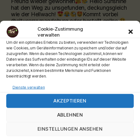
Freund wieder gewonnen
Hello Sunshine
hat den Weg zu unsgefunden, deckungsgleich
wie der Hellwach!
Kommt vorbei
@citycarre.magdeburg oder bestellt online
Cookie-Zustimmung
verwalten
www.teeladen.shop
Um dir ein optimales Erlebnis zu bieten, verwenden wir Technologien
Schönen Tag wünscht Euch Euer Teemann
wie Cookies, um Geräteinformationen zu speichern und/oder darauf
zuzugreifen. Wenn du diesen Technologien zustimmst, können wir
Werbung
Daten wie das Surfverhalten oder eindeutige IDs auf dieser Website
#teehochn
#teeladen
#ronnefeldt
verarbeiten. Wenn du deine Zustimmung nicht erteilst oder
zurückziehst, können bestimmte Merkmale und Funktionen
Video
beeinträchtigt werden.
View on Facebook
·
Share
Dienste verwalten
AKZEPTIEREN
Tee-hoch-n
is at City Carré Magdeburg.
2 months ago
ABLEHNEN
Moin meine Teefans, ganz ganz frisch
eingetroffen Unsere
#shincha
Sorten sind jetzt
EINSTELLUNGEN ANSEHEN
allllleeee daaaaaa. Und die Preise sind gleich
geblieben!!!.
Kommt vorbei