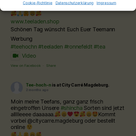
Cookie-Richtlinie
Datenschutzerklärung
Impressum
@citycarre.magdeburg oder bestellt online
www.teeladen.shop
Schönen Tag wünscht Euch Euer Teemann
Werbung
#teehochn
#teeladen
#ronnefeldt
#tea
Video
View on Facebook
·
Share
Tee-hoch-n
is at City Carré Magdeburg.
2 months ago
Moin meine Teefans, ganz ganz frisch
eingetroffen Unsere
#shincha
Sorten sind jetzt
allllleeee daaaaaa.
Kommt
vorbei @citycarre.magdeburg oder bestellt
online