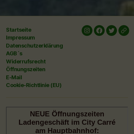
Startseite
Instagram
Facebook
twitter
yelp
Impressum
Datenschutzerklärung
AGB´s
Widerrufsrecht
Öffnungszeiten
E-Mail
Cookie-Richtlinie (EU)