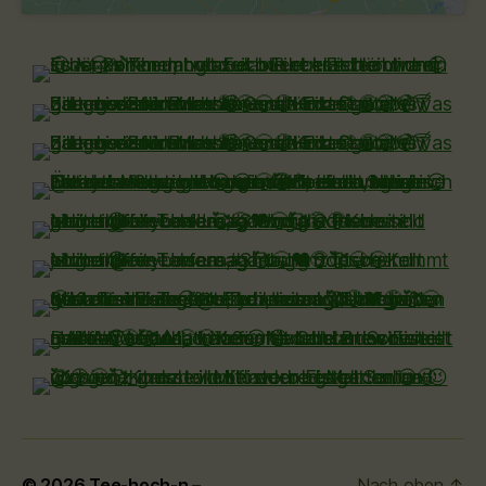
© 2026
Tee-hoch-n –
Nach oben
↑