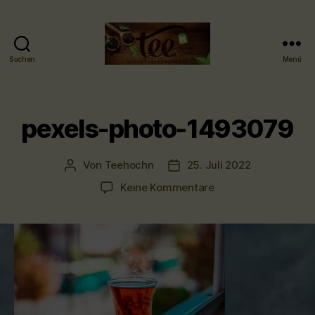
Suchen
Menü
Tee-
hoch-
n
-
pexels-photo-1493079
Teefachgeschäft
-
Teehaus
Von
Teehochn
25. Juli 2022
Beitragsautor
Veröffentlichungsdatum
zu
Keine Kommentare
pexels-
photo-
1493079