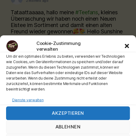
2 months ago
Tataattaaaaa, hallo meine
#Teefans
, kleines
Überraschung wir haben noch einen Neuen
Eistee im Sortiment und damit einen alten
Freund wieder gewonnen
Hello Sunshine
hat den Weg zu unsgefunden, deckungsgleich
Cookie-Zustimmung
wie der Hellwach!
Kommt vorbei
verwalten
@citycarre.magdeburg oder bestellt online
Um dir ein optimales Erlebnis zu bieten, verwenden wir Technologien
wie Cookies, um Geräteinformationen zu speichern und/oder darauf
www.teeladen.shop
zuzugreifen. Wenn du diesen Technologien zustimmst, können wir
Daten wie das Surfverhalten oder eindeutige IDs auf dieser Website
Schönen Tag wünscht Euch Euer Teemann
verarbeiten. Wenn du deine Zustimmung nicht erteilst oder
Werbung
zurückziehst, können bestimmte Merkmale und Funktionen
beeinträchtigt werden.
#teehochn
#teeladen
#ronnefeldt
Dienste verwalten
Video
View on Facebook
·
Share
AKZEPTIEREN
ABLEHNEN
Tee-hoch-n
is at City Carré Magdeburg.
2 months ago