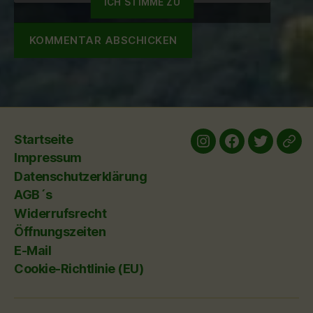
ICH STIMME ZU
Startseite
Instagram
Facebook
twitter
yelp
Impressum
Datenschutzerklärung
AGB´s
Widerrufsrecht
Öffnungszeiten
E-Mail
Cookie-Richtlinie (EU)