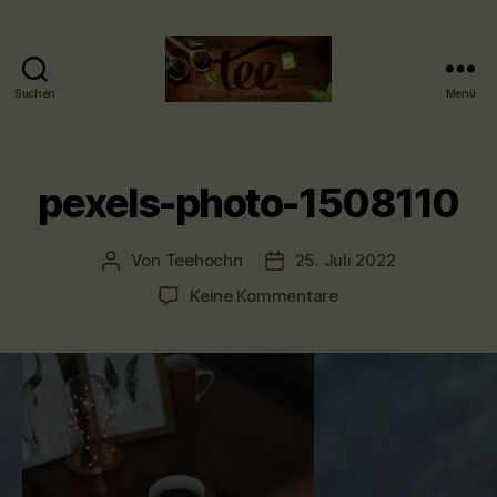
Suchen
Menü
Tee-
hoch-
n
-
pexels-photo-1508110
Teefachgeschäft
-
Teehaus
Von
Teehochn
25. Juli 2022
Beitragsautor
Veröffentlichungsdatum
zu
Keine Kommentare
pexels-
photo-
1508110