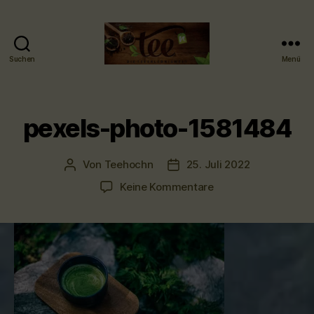
Suchen
Menü
Tee-
hoch-
n
-
pexels-photo-1581484
Teefachgeschäft
-
Teehaus
Von
Teehochn
25. Juli 2022
Beitragsautor
Veröffentlichungsdatum
zu
Keine Kommentare
pexels-
photo-
1581484