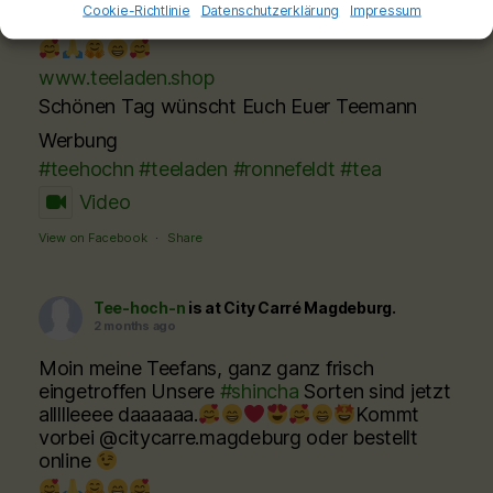
Cookie-Richtlinie
Datenschutzerklärung
Impressum
@citycarre.magdeburg oder bestellt online
www.teeladen.shop
Schönen Tag wünscht Euch Euer Teemann
Werbung
#teehochn
#teeladen
#ronnefeldt
#tea
Video
View on Facebook
·
Share
Tee-hoch-n
is at City Carré Magdeburg.
2 months ago
Moin meine Teefans, ganz ganz frisch
eingetroffen Unsere
#shincha
Sorten sind jetzt
allllleeee daaaaaa.
Kommt
vorbei @citycarre.magdeburg oder bestellt
online