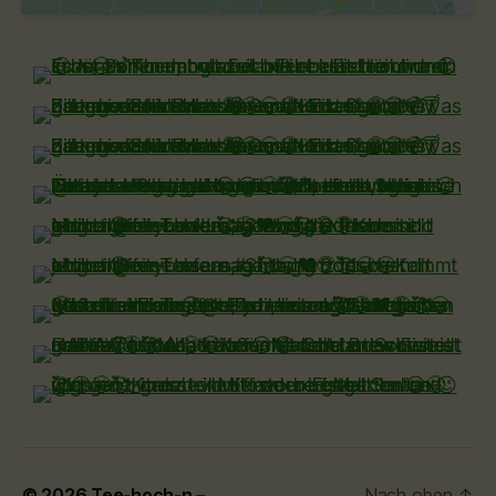
© 2026
Tee-hoch-n –
Nach oben
↑