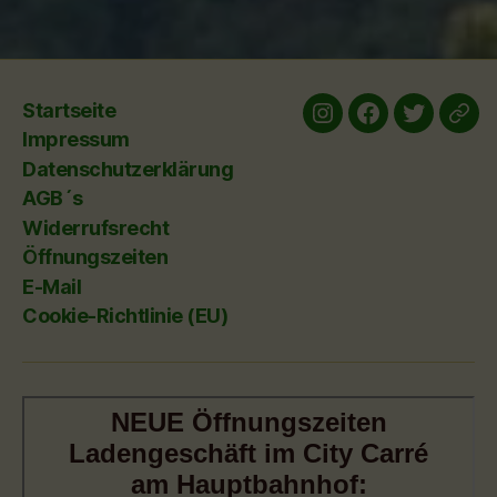
Startseite
Instagram
Facebook
twitter
yelp
Impressum
Datenschutzerklärung
AGB´s
Widerrufsrecht
Öffnungszeiten
E-Mail
Cookie-Richtlinie (EU)