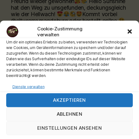
Freund wieder gewonnen
Hello Sunshine
hat den Weg zu unsgefunden, deckungsgleich
wie der Hellwach!
Kommt vorbei
@citycarre.magdeburg oder bestellt online
Cookie-Zustimmung
verwalten
www.teeladen.shop
Um dir ein optimales Erlebnis zu bieten, verwenden wir Technologien
Schönen Tag wünscht Euch Euer Teemann
wie Cookies, um Geräteinformationen zu speichern und/oder darauf
zuzugreifen. Wenn du diesen Technologien zustimmst, können wir
Werbung
Daten wie das Surfverhalten oder eindeutige IDs auf dieser Website
#teehochn
#teeladen
#ronnefeldt
verarbeiten. Wenn du deine Zustimmung nicht erteilst oder
zurückziehst, können bestimmte Merkmale und Funktionen
Video
beeinträchtigt werden.
View on Facebook
·
Share
Dienste verwalten
AKZEPTIEREN
Tee-hoch-n
is at City Carré Magdeburg.
2 months ago
ABLEHNEN
Moin meine Teefans, ganz ganz frisch
eingetroffen Unsere
#shincha
Sorten sind jetzt
EINSTELLUNGEN ANSEHEN
allllleeee daaaaaa. Und die Preise sind gleich
geblieben!!!.
Kommt vorbei