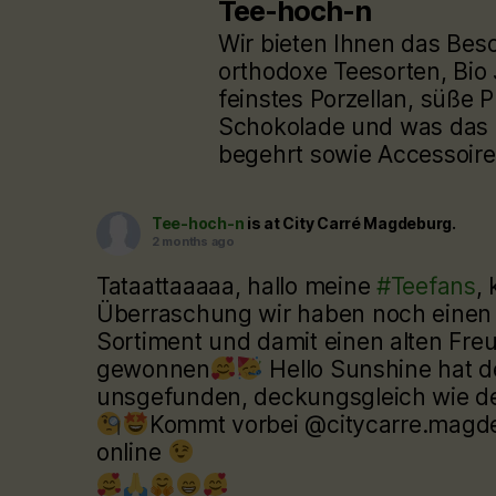
Tee-hoch-n
Wir bieten Ihnen das Bes
orthodoxe Teesorten, Bio
feinstes Porzellan, süße P
Schokolade und was das 
begehrt sowie Accessoire
Tee-hoch-n
is at City Carré Magdeburg.
2 months ago
Tataattaaaaa, hallo meine
#Teefans
, 
Überraschung wir haben noch einen
Sortiment und damit einen alten Fre
gewonnen
Hello Sunshine hat 
unsgefunden, deckungsgleich wie d
Kommt vorbei @citycarre.magdeb
online