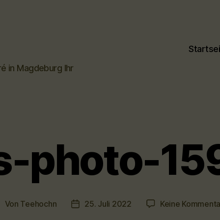
Startse
ré in Magdeburg Ihr
s-photo-1
Von
Teehochn
25. Juli 2022
Keine Kommenta
eitragsautor
Veröffentlichungsdatum