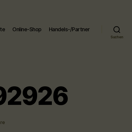
ite
Online-Shop
Handels-/Partner
Suchen
592926
zu
re
pexels-