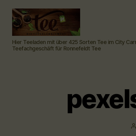
Tee-
Hier Teeladen mit über 425 Sorten Tee im City Car
hoch-
Teefachgeschäft für Ronnefeldt Tee
n
-
Teefachgeschäft
-
Teehaus
pexel
B