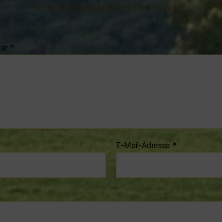
Erforderliche Felder sind mit
*
markiert
tar
*
E-Mail-Adresse
*