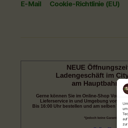
E-Mail
Cookie-Richtlinie (EU)
Um 
um 
Tec
auf
zur