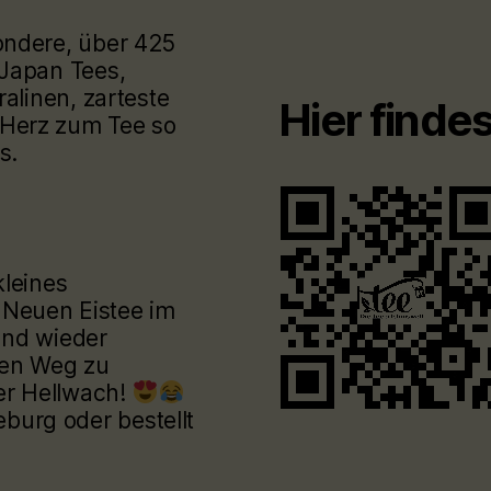
ondere, über 425
 Japan Tees,
ralinen, zarteste
Hier finde
Herz zum Tee so
s.
kleines
 Neuen Eistee im
und wieder
den Weg zu
er Hellwach!
urg oder bestellt