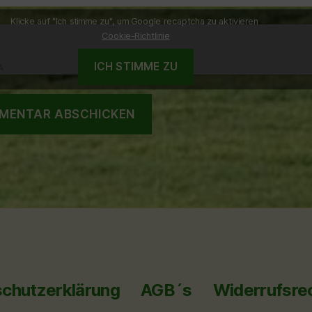
Klicke auf "Ich stimme zu", um Google recaptcha zu aktivieren
Cookie-Richtlinie
ICH STIMME ZU
chutzerklärung
AGB´s
Widerrufsre