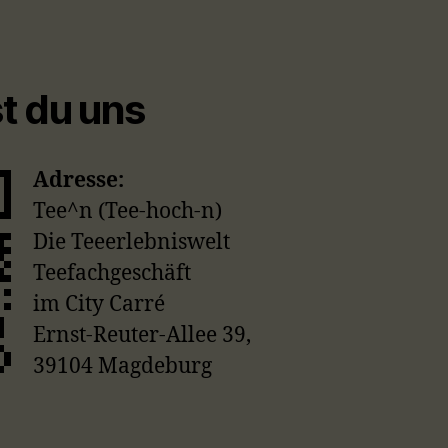
st du uns
Adresse:
Tee^n (Tee-hoch-n)
Die Teeerlebniswelt
Teefachgeschäft
im City Carré
Ernst-Reuter-Allee 39,
39104 Magdeburg