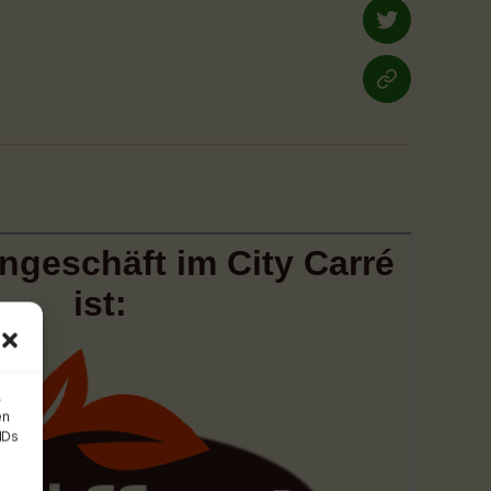
twitter
yelp.de
,
en
IDs