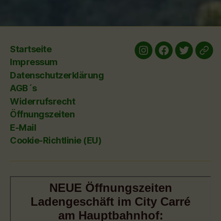
Startseite
Instagram
Facebook
twitter
yelp
Impressum
Datenschutzerklärung
AGB´s
Widerrufsrecht
Öffnungszeiten
E-Mail
Cookie-Richtlinie (EU)