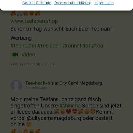
Cookie-Richtlinie
Datenschutzerklärung
Impressum
@citycarre.magdeburg oder bestellt online
www.teeladen.shop
Schönen Tag wünscht Euch Euer Teemann
Werbung
#teehochn
#teeladen
#ronnefeldt
#tea
Video
View on Facebook
·
Share
Tee-hoch-n
is at City Carré Magdeburg.
2 months ago
Moin meine Teefans, ganz ganz frisch
eingetroffen Unsere
#shincha
Sorten sind jetzt
allllleeee daaaaaa.
Kommt
vorbei @citycarre.magdeburg oder bestellt
online