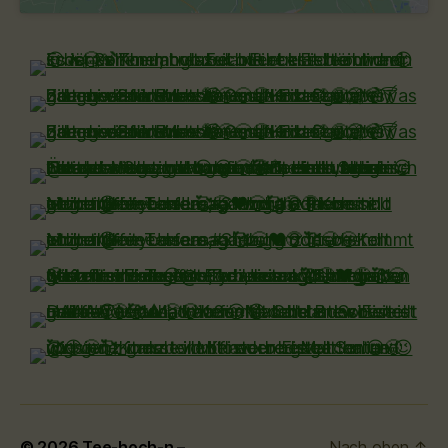
© 2026
Tee-hoch-n –
Nach oben
↑