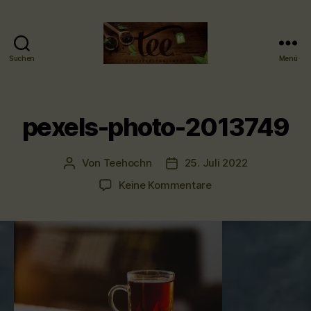
Suchen
Menü
Tee-
hoch-
n
-
pexels-photo-2013749
Teefachgeschäft
-
Teehaus
Von
Teehochn
25. Juli 2022
Beitragsautor
Veröffentlichungsdatum
zu
Keine Kommentare
pexels-
photo-
2013749