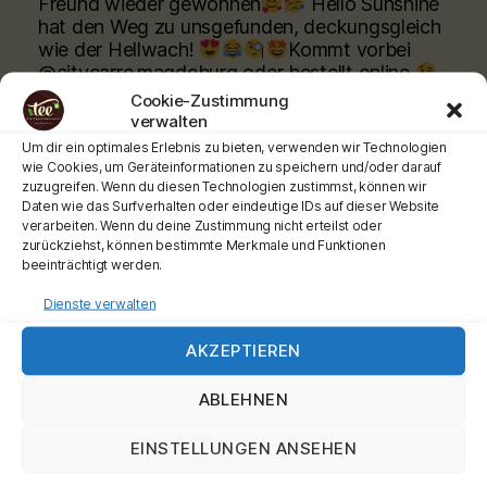
Freund wieder gewonnen
Hello Sunshine
hat den Weg zu unsgefunden, deckungsgleich
wie der Hellwach!
Kommt vorbei
@citycarre.magdeburg oder bestellt online
Cookie-Zustimmung
verwalten
www.teeladen.shop
Um dir ein optimales Erlebnis zu bieten, verwenden wir Technologien
Schönen Tag wünscht Euch Euer Teemann
wie Cookies, um Geräteinformationen zu speichern und/oder darauf
zuzugreifen. Wenn du diesen Technologien zustimmst, können wir
Werbung
Daten wie das Surfverhalten oder eindeutige IDs auf dieser Website
#teehochn
#teeladen
#ronnefeldt
verarbeiten. Wenn du deine Zustimmung nicht erteilst oder
zurückziehst, können bestimmte Merkmale und Funktionen
Video
beeinträchtigt werden.
View on Facebook
·
Share
Dienste verwalten
AKZEPTIEREN
Tee-hoch-n
is at City Carré Magdeburg.
2 months ago
ABLEHNEN
Moin meine Teefans, ganz ganz frisch
eingetroffen Unsere
#shincha
Sorten sind jetzt
EINSTELLUNGEN ANSEHEN
allllleeee daaaaaa. Und die Preise sind gleich
geblieben!!!.
Kommt vorbei