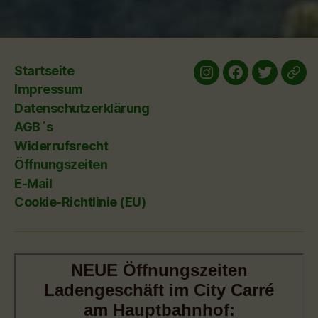
Startseite
Instagram
Facebook
twitter
yelp
Impressum
Datenschutzerklärung
AGB´s
Widerrufsrecht
Öffnungszeiten
E-Mail
Cookie-Richtlinie (EU)