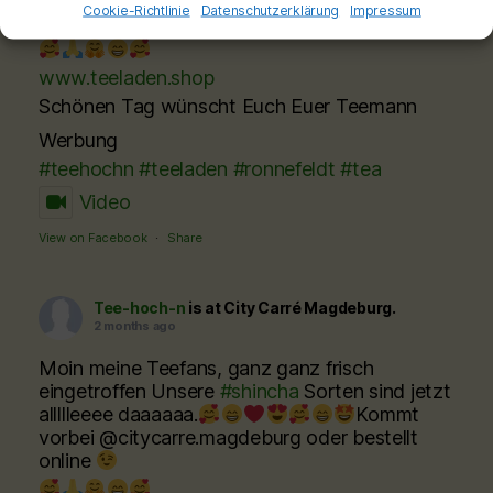
Cookie-Richtlinie
Datenschutzerklärung
Impressum
@citycarre.magdeburg oder bestellt online
www.teeladen.shop
Schönen Tag wünscht Euch Euer Teemann
Werbung
#teehochn
#teeladen
#ronnefeldt
#tea
Video
View on Facebook
·
Share
Tee-hoch-n
is at City Carré Magdeburg.
2 months ago
Moin meine Teefans, ganz ganz frisch
eingetroffen Unsere
#shincha
Sorten sind jetzt
allllleeee daaaaaa.
Kommt
vorbei @citycarre.magdeburg oder bestellt
online