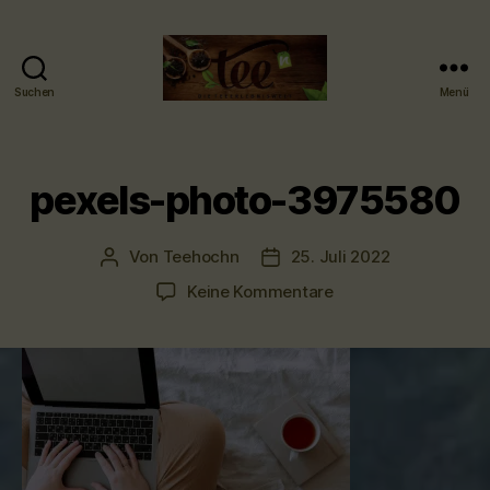
Suchen
Menü
Tee-
hoch-
n
-
pexels-photo-3975580
Teefachgeschäft
-
Teehaus
Von
Teehochn
25. Juli 2022
Beitragsautor
Veröffentlichungsdatum
zu
Keine Kommentare
pexels-
photo-
3975580