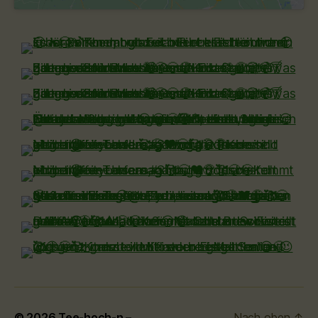
© 2026
Tee-hoch-n –
Nach oben
↑