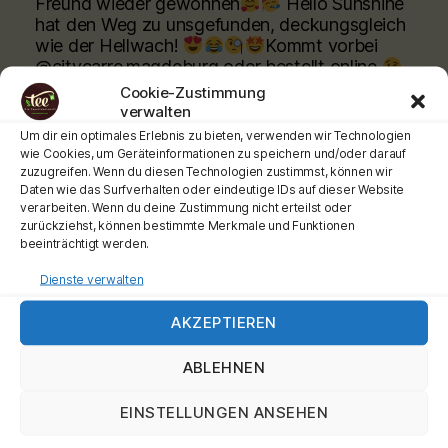
Freund wieder gewonnen
Hello Sunshine
hat den Weg zu unsgefunden, deckungsgleich
wie der Hellwach!
Kommt vorbei
@citycarre.magdeburg oder bestellt online
Cookie-Zustimmung
verwalten
www.teeladen.shop
Um dir ein optimales Erlebnis zu bieten, verwenden wir Technologien
Schönen Tag wünscht Euch Euer Teemann
wie Cookies, um Geräteinformationen zu speichern und/oder darauf
zuzugreifen. Wenn du diesen Technologien zustimmst, können wir
Werbung
Daten wie das Surfverhalten oder eindeutige IDs auf dieser Website
#teehochn
#teeladen
#ronnefeldt
verarbeiten. Wenn du deine Zustimmung nicht erteilst oder
zurückziehst, können bestimmte Merkmale und Funktionen
Video
beeinträchtigt werden.
View on Facebook
·
Share
Dienste verwalten
AKZEPTIEREN
Tee-hoch-n
is at City Carré Magdeburg.
2 months ago
ABLEHNEN
Moin meine Teefans, ganz ganz frisch
eingetroffen Unsere
#shincha
Sorten sind jetzt
EINSTELLUNGEN ANSEHEN
allllleeee daaaaaa. Und die Preise sind gleich
geblieben!!!.
Kommt vorbei