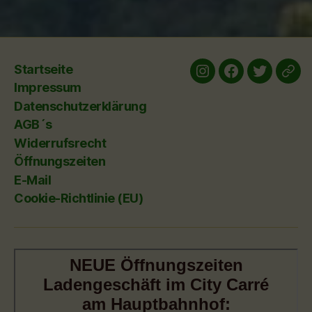
Startseite
Instagram
Facebook
twitter
yelp
Impressum
Datenschutzerklärung
AGB´s
Widerrufsrecht
Öffnungszeiten
E-Mail
Cookie-Richtlinie (EU)