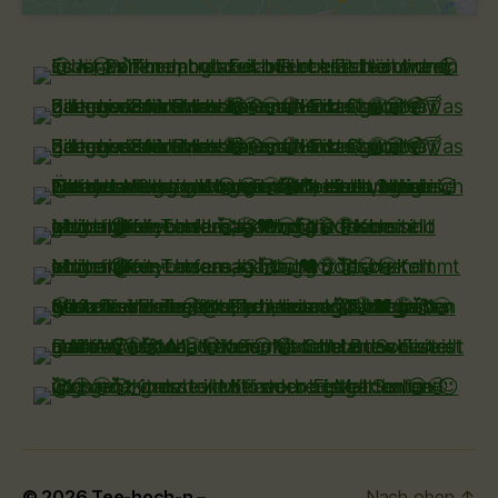
© 2026
Tee-hoch-n –
Nach oben
↑