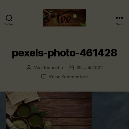
Suchen
Menü
Tee-
hoch-
n
-
pexels-photo-461428
Teefachgeschäft
-
Teehaus
Von
Teehochn
25. Juli 2022
Beitragsautor
Veröffentlichungsdatum
zu
Keine Kommentare
pexels-
photo-
461428