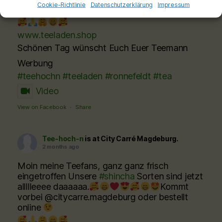
Cookie-Richtlinie
Datenschutzerklärung
Impressum
@citycarre.magdeburg oder bestellt online
www.teeladen.shop
Schönen Tag wünscht Euch Euer Teemann
Werbung
#teehochn
#teeladen
#ronnefeldt
#tea
Video
View on Facebook
·
Share
Tee-hoch-n
is at City Carré Magdeburg.
2 months ago
Moin meine Teefans, ganz ganz frisch
eingetroffen Unsere
#shincha
Sorten sind jetzt
allllleeee daaaaaa.
Kommt
vorbei @citycarre.magdeburg oder bestellt
online