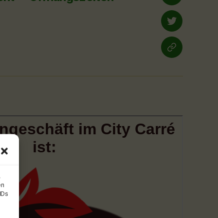
Facebook
twitter
yelp.de
,
en
IDs