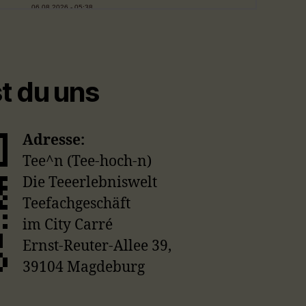
st du uns
Adresse:
Tee^n (Tee-hoch-n)
Die Teeerlebniswelt
Teefachgeschäft
im City Carré
Ernst-Reuter-Allee 39,
39104 Magdeburg