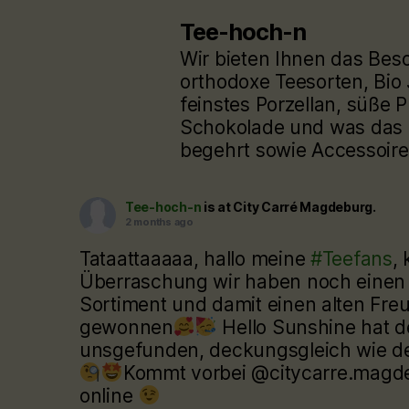
Tee-hoch-n
Wir bieten Ihnen das Bes
orthodoxe Teesorten, Bio
feinstes Porzellan, süße P
Schokolade und was das 
begehrt sowie Accessoire
Tee-hoch-n
is at City Carré Magdeburg.
2 months ago
Tataattaaaaa, hallo meine
#Teefans
, 
Überraschung wir haben noch einen
Sortiment und damit einen alten Fre
gewonnen
Hello Sunshine hat 
unsgefunden, deckungsgleich wie d
Kommt vorbei @citycarre.magdeb
online