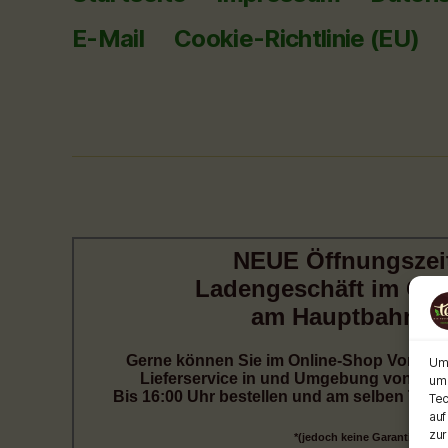
E-Mail
Cookie-Richtlinie (EU)
Um 
um 
Tec
auf
zur