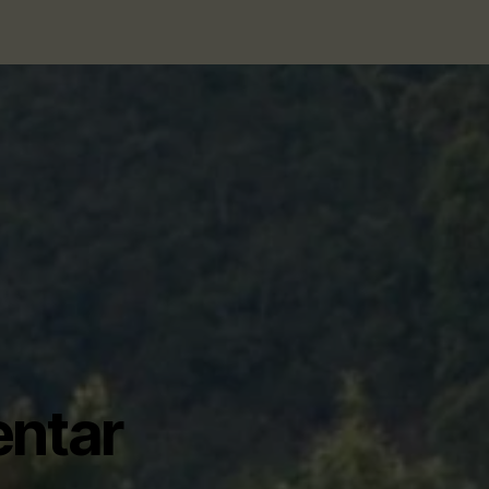
Tee-
Reise
ntar