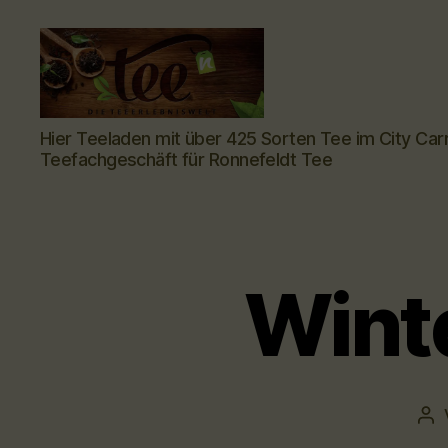
Tee-
Hier Teeladen mit über 425 Sorten Tee im City Car
hoch-
Teefachgeschäft für Ronnefeldt Tee
n
-
Teefachgeschäft
-
Teehaus
Winte
Bei