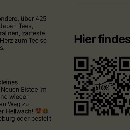
ondere, über 425
 Japan Tees,
ralinen, zarteste
Hier finde
Herz zum Tee so
s.
kleines
 Neuen Eistee im
und wieder
den Weg zu
er Hellwach!
urg oder bestellt